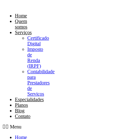
Ir
para
Home
o
Quem
conteúdo
somos
Serviços
Certificado
Digital
Imposto
de
Renda
(IRPF)
Contabilidade
para
Prestadores
de
Serviços
Especialidades
Planos
Blog
Contato
Menu
Home