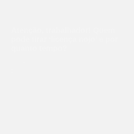
Atenção, trabalhador! Quem
pode tirar ‘licença nojo’ e por
quanto tempo?
Home
Blog
Atenção, trabalhador! Quem pode tirar ‘licença nojo’ e
por quanto tempo?