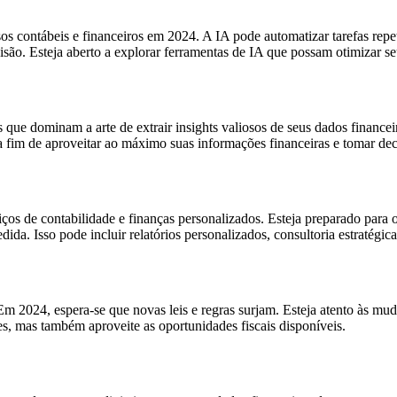
ssos contábeis e financeiros em 2024. A IA pode automatizar tarefas repe
isão. Esteja aberto a explorar ferramentas de IA que possam otimizar se
que dominam a arte de extrair insights valiosos de seus dados finance
 a fim de aproveitar ao máximo suas informações financeiras e tomar de
viços de contabilidade e finanças personalizados. Esteja preparado par
ida. Isso pode incluir relatórios personalizados, consultoria estratégica
m 2024, espera-se que novas leis e regras surjam. Esteja atento às mud
s, mas também aproveite as oportunidades fiscais disponíveis.