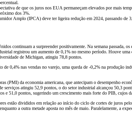
ercentual.
pectativa de que os juros nos EUA permaneçam elevados por mais temp
 próximo dos 3%.
sumidor Amplo (IPCA) deve ter ligeira redução em 2024, passando de 
Unidos continuam a surpreender positivamente. Na semana passada, os
strial registrou um aumento de 0,1% no mesmo período. Houve uma qu
iversidade de Michigan, atingiu 78,8 pontos.
to de 0,4% nas vendas no varejo, uma queda de -0,2% na produção indu
pras (PMI) da economia americana, que antecipam o desempenho econôm
 serviços atingiu 52,9 pontos, o do setor industrial alcançou 50,3 pon
tos e 51,0 pontos, sugerindo um crescimento mais forte do PIB, cujos d
res estão divididos em relação ao início do ciclo de cortes de juros 
 enquanto a outra metade aposta no mês de maio. Paralelamente, a expe