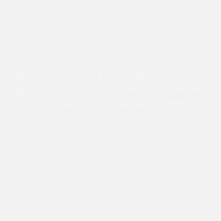
prorrogado o prazo para
apresentação do Plano de Ação
e do Relatório de Atividades
Home
Blog
prorrogado o prazo para apresentação do Plano de Ação
e do Relatório de Atividades