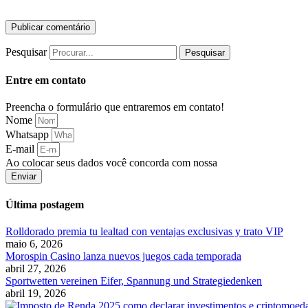
Pesquisar
Pesquisar
Entre em contato
Preencha o formulário que entraremos em contato!
Nome
Whatsapp
E-mail
Ao colocar seus dados você concorda com nossa
Política de Privacid
Enviar
Última postagem
Rolldorado premia tu lealtad con ventajas exclusivas y trato VIP
maio 6, 2026
Morospin Casino lanza nuevos juegos cada temporada
abril 27, 2026
Sportwetten vereinen Eifer, Spannung und Strategiedenken
abril 19, 2026