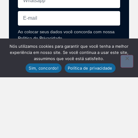
Ao colocar seus dados você concorda com nossa
Política de Privacidade.
Nós utilizamos cookies para garantir que você tenha a melhor
experiência em nosso site. Se você continua a usar este site,
Enviar
assumimos que você está satisfeito.
Sim, concordo!
Política de privacidade
Última postagem
Rolldorado premia tu lealtad con ventajas exclusivas
y trato VIP
maio 6, 2026
Morospin Casino lanza nuevos juegos cada
temporada
abril 27, 2026
Sportwetten vereinen Eifer, Spannung und