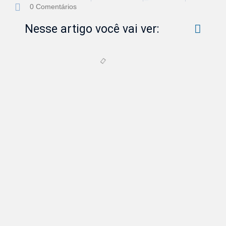
0 Comentários
Nesse artigo você vai ver: